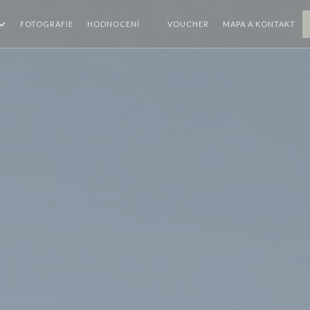
((OTEVŘE SE V NOVÉM O
FOTOGRAFIE
HODNOCENÍ
VOUCHER
MAPA A KONTAKT
((OTEVŘE SE V NOVÉM OKNĚ))