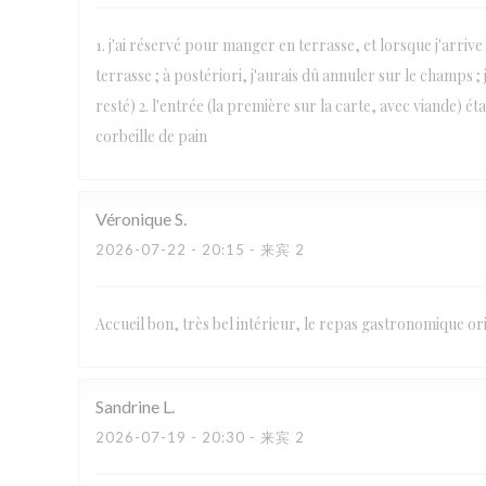
1. j'ai réservé pour manger en terrasse, et lorsque j'arri
terrasse ; à postériori, j'aurais dû annuler sur le champs ; 
resté) 2. l'entrée (la première sur la carte, avec viande) é
corbeille de pain
Véronique
S
2026-07-22
- 20:15 - 来宾 2
Accueil bon, très bel intérieur, le repas gastronomique or
Sandrine
L
2026-07-19
- 20:30 - 来宾 2