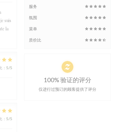
服务
n
氛围
je suis
te la
菜单
质价比
比
:
5
/5
100% 验证的评分
仅进行过预订的顾客提供了评分
比
:
5
/5