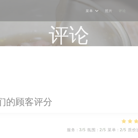
菜单
照片
评论
((
评论
们的顾客评分
服务
:
3
/5
氛围
:
2
/5
菜单
:
2
/5
质价