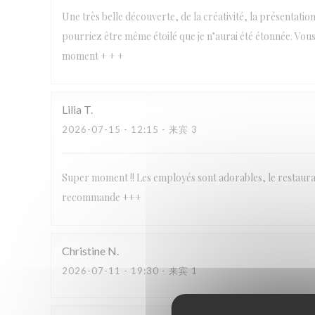
Une très belle découverte, de la créativité, la présentation 
pourriez être même étoilé que je n’aurai été étonnée. Vou
moment + + +
Lilia
T
2026-07-15
- 12:15 - 来宾 3
Super moment !! Les employés sont adorables, le restaurant 
recommande +++
Christine
N
2026-07-11
- 19:30 - 来宾 1