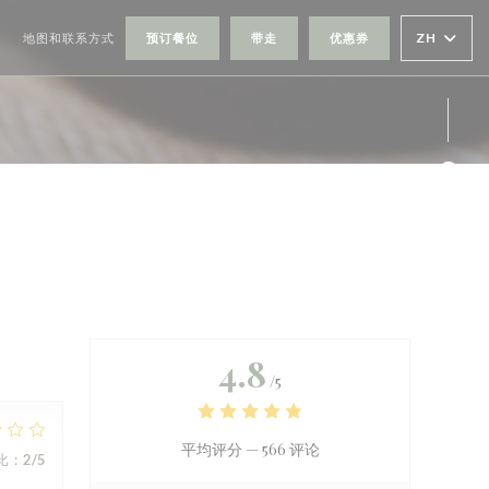
ZH
地图和联系方式
预订餐位
带走
优惠券
在新窗口中打开))
((在新窗口中打开))
Fac
Ins
4.8
/5
平均评分 —
566 评论
比
:
2
/5