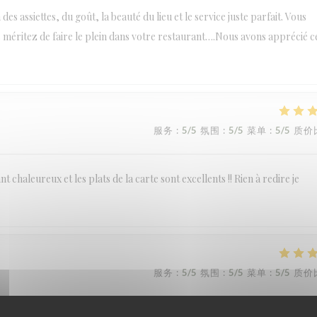
des assiettes, du goût, la beauté du lieu et le service juste parfait. Vous
s méritez de faire le plein dans votre restaurant….Nous avons apprécié c
服务
:
5
/5
氛围
:
5
/5
菜单
:
5
/5
质价
chaleureux et les plats de la carte sont excellents !! Rien à redire je
服务
:
5
/5
氛围
:
5
/5
菜单
:
5
/5
质价