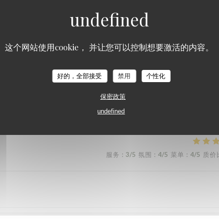
服务
:
5
/5
氛围
:
5
/5
菜单
:
5
/5
质价
这个网站使用cookie， 并让您可以控制想要激活的内容。
服务
:
5
/5
氛围
:
5
/5
菜单
:
5
/5
质价
好的，全部接受
禁用
个性化
保密政策
rci
undefined
服务
:
3
/5
氛围
:
4
/5
菜单
:
4
/5
质价