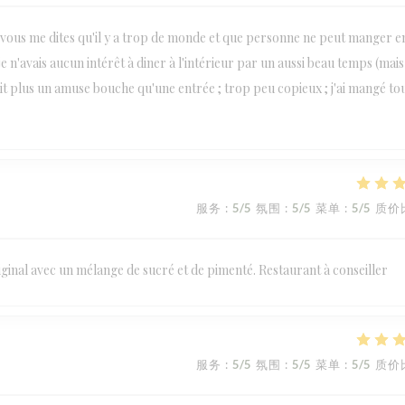
ve vous me dites qu'il y a trop de monde et que personne ne peut manger e
je n'avais aucun intérêt à diner à l'intérieur par un aussi beau temps (mais 
tait plus un amuse bouche qu'une entrée ; trop peu copieux ; j'ai mangé tou
服务
:
5
/5
氛围
:
5
/5
菜单
:
5
/5
质价
iginal avec un mélange de sucré et de pimenté. Restaurant à conseiller
服务
:
5
/5
氛围
:
5
/5
菜单
:
5
/5
质价