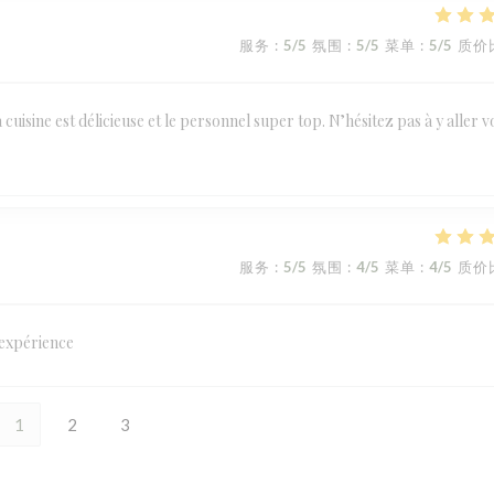
服务
:
5
/5
氛围
:
5
/5
菜单
:
5
/5
质价
uisine est délicieuse et le personnel super top. N’hésitez pas à y aller v
服务
:
5
/5
氛围
:
4
/5
菜单
:
4
/5
质价
 expérience
1
2
3