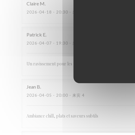
Claire
M
2026-04-18
- 20:30 - 来宾 2
Patrick
E
2026-04-07
- 19:30 - 来宾 2
Un ravissement pour les yeux et les papilles. Un grand me
Jean
B
2026-04-05
- 20:00 - 来宾 4
Ambiance chill, plats et saveurs subtils